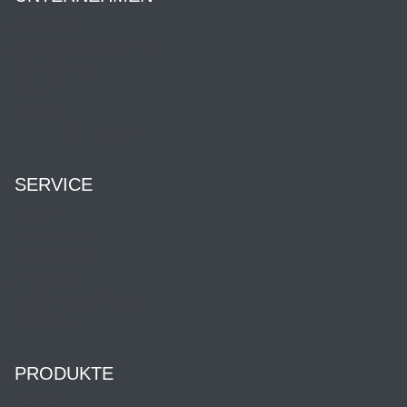
Über uns
Ansprechpartner*innen
Geschichte
News
Karriere
HENNLICH Group
SERVICE
Kontakt
Downloads
Datenblätter
Zertifikate
Betriebsanleitungen
Kataloge
PRODUKTE
Speicher