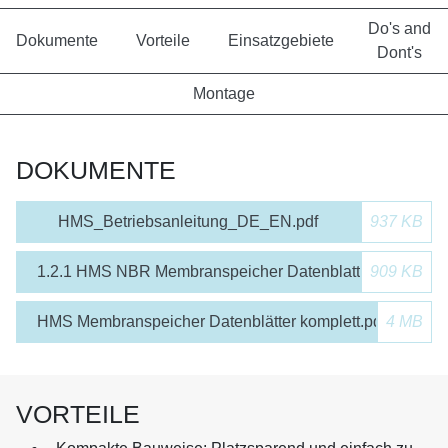
Do's and
Dokumente
Vorteile
Einsatzgebiete
Dont's
Montage
DOKUMENTE
HMS_Betriebsanleitung_DE_EN.pdf
937 KB
1.2.1 HMS NBR Membranspeicher Datenblatt.pdf
909 KB
HMS Membranspeicher Datenblätter komplett.pdf
4 MB
VORTEILE