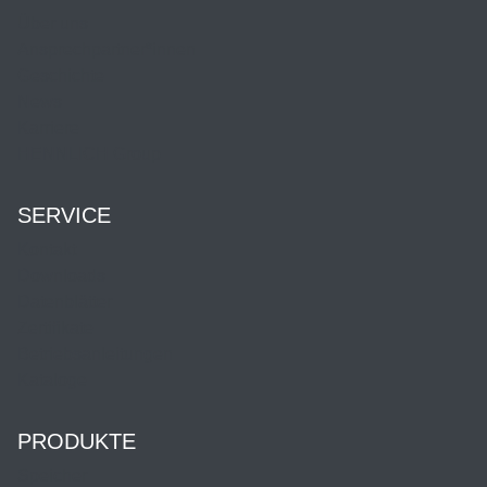
Über uns
Ansprechpartner*innen
Geschichte
News
Karriere
HENNLICH Group
SERVICE
Kontakt
Downloads
Datenblätter
Zertifikate
Betriebsanleitungen
Kataloge
PRODUKTE
Speicher