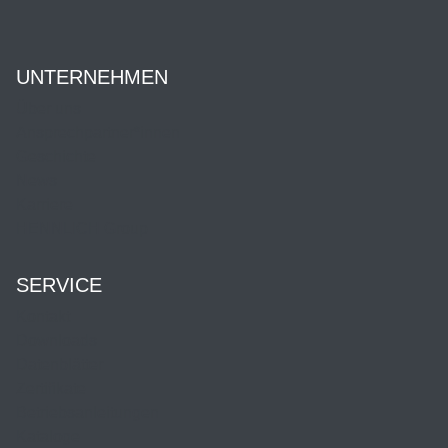
UNTERNEHMEN
Über uns
Ansprechpartner*innen
Geschichte
News
Karriere
HENNLICH Group
SERVICE
Kontakt
Downloads
Datenblätter
Zertifikate
Betriebsanleitungen
Kataloge