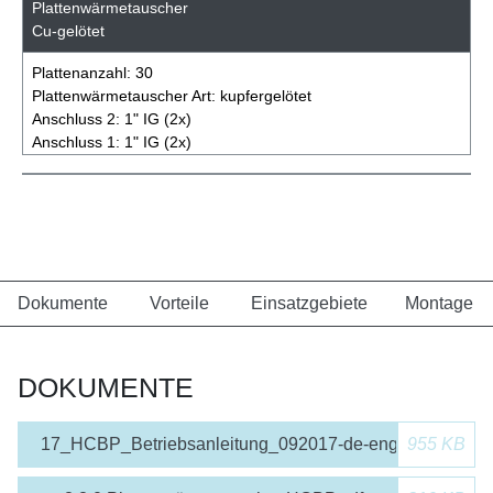
Plattenwärmetauscher
Cu-gelötet
Plattenanzahl:
30
Plattenwärmetauscher Art:
kupfergelötet
Anschluss 2:
1" IG (2x)
Anschluss 1:
1" IG (2x)
Dokumente
Vorteile
Einsatzgebiete
Montage
DOKUMENTE
17_HCBP_Betriebsanleitung_092017-de-eng.pdf
955 KB