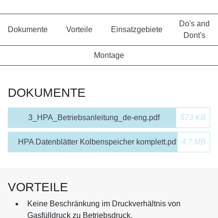
Do's and
Dokumente
Vorteile
Einsatzgebiete
Dont's
Montage
DOKUMENTE
3_HPA_Betriebsanleitung_de-eng.pdf
573 KB
HPA Datenblätter Kolbenspeicher komplett.pdf
4.7 MB
VORTEILE
Keine Beschränkung im Druckverhältnis von
Gasfülldruck zu Betriebsdruck.