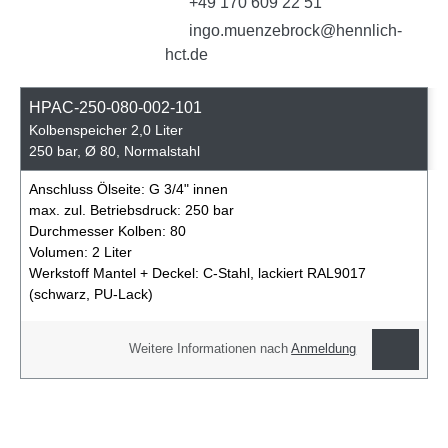
+49 170 609 22 51
ingo.muenzebrock@hennlich-
hct.de
HPAC-250-080-002-101
Kolbenspeicher 2,0 Liter
250 bar, Ø 80, Normalstahl
Anschluss Ölseite:
G 3/4" innen
max. zul. Betriebsdruck:
250 bar
Durchmesser Kolben:
80
Volumen:
2 Liter
Werkstoff Mantel + Deckel:
C-Stahl, lackiert RAL9017
(schwarz, PU-Lack)
Weitere Informationen nach
Anmeldung