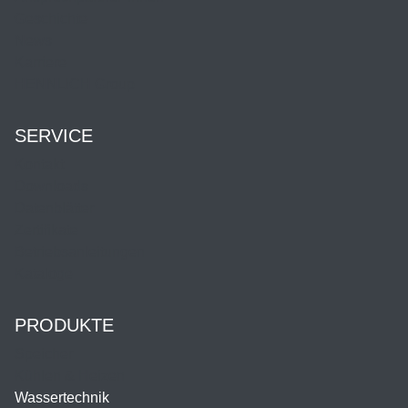
Geschichte
News
Karriere
HENNLICH Group
SERVICE
Kontakt
Downloads
Datenblätter
Zertifikate
Betriebsanleitungen
Kataloge
PRODUKTE
Speicher
Kühlen & Heizen
Wassertechnik